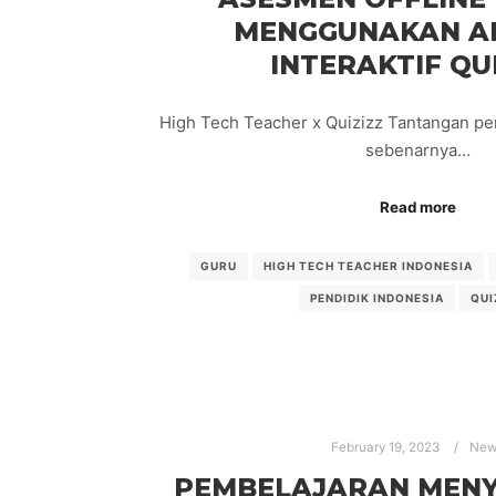
MENGGUNAKAN AP
INTERAKTIF QU
High Tech Teacher x Quizizz Tantangan pe
sebenarnya…
Read more
GURU
HIGH TECH TEACHER INDONESIA
PENDIDIK INDONESIA
QUI
February 19, 2023
New
PEMBELAJARAN MEN