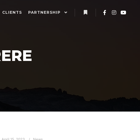
CLIENTS
PARTNERSHIP
More info
RERE
April 15, 2023
News