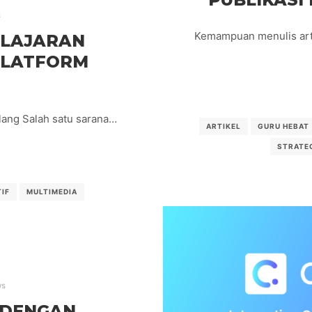
s
Kemampuan menulis arti
ELAJARAN
 PLATFORM
lang Salah satu sarana…
ARTIKEL
GURU HEBAT
STRATEG
TIF
MULTIMEDIA
ws
 DENGAN