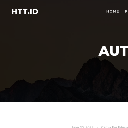
HTT.ID
HOME
P
AUT
June 30, 2023
Canva For Educa