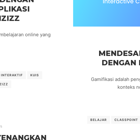
LIKASI
IZIZZ
mbelajaran online yang
MENDESAI
DENGAN 
INTERAKTIF
KUIS
Gamifikasi adalah p
ZIZZ
konteks n
BELAJAR
CLASSPOINT
s
YENANGKAN