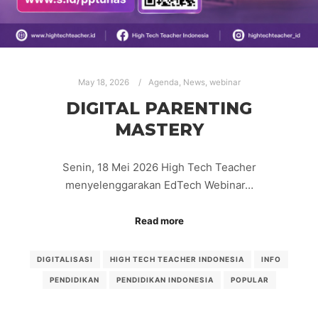
May 18, 2026
Agenda
,
News
,
webinar
DIGITAL PARENTING
MASTERY
Senin, 18 Mei 2026 High Tech Teacher
menyelenggarakan EdTech Webinar…
Read more
DIGITALISASI
HIGH TECH TEACHER INDONESIA
INFO
PENDIDIKAN
PENDIDIKAN INDONESIA
POPULAR