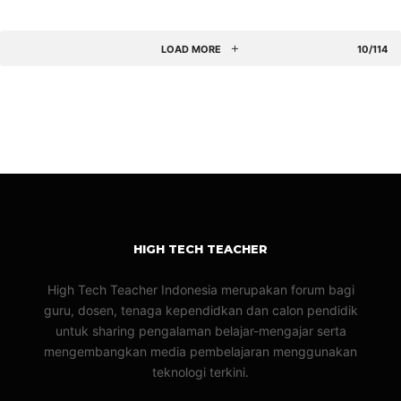
LOAD MORE
10/114
HIGH TECH TEACHER
High Tech Teacher Indonesia merupakan forum bagi
guru, dosen, tenaga kependidkan dan calon pendidik
untuk sharing pengalaman belajar-mengajar serta
mengembangkan media pembelajaran menggunakan
teknologi terkini.