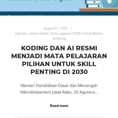
August 27, 2025
Agenda
,
Literasi Digital
,
News
,
pgpaud
,
PGSD
,
Virtual Reality
,
workshop
KODING DAN AI RESMI
MENJADI MATA PELAJARAN
PILIHAN UNTUK SKILL
PENTING DI 2030
Menteri Pendidikan Dasar dan Menengah
(Mendikdasmen) pada Rabu, 20 Agustus…
Read more