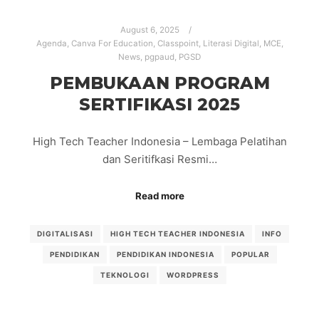
August 6, 2025
Agenda
,
Canva For Education
,
Classpoint
,
Literasi Digital
,
MCE
,
News
,
pgpaud
,
PGSD
PEMBUKAAN PROGRAM
SERTIFIKASI 2025
High Tech Teacher Indonesia – Lembaga Pelatihan
dan Seritifkasi Resmi…
Read more
DIGITALISASI
HIGH TECH TEACHER INDONESIA
INFO
PENDIDIKAN
PENDIDIKAN INDONESIA
POPULAR
TEKNOLOGI
WORDPRESS