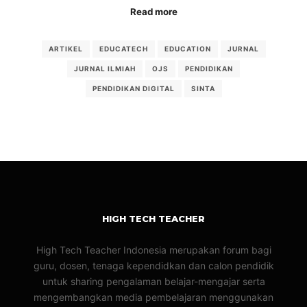
Read more
ARTIKEL
EDUCATECH
EDUCATION
JURNAL
JURNAL ILMIAH
OJS
PENDIDIKAN
PENDIDIKAN DIGITAL
SINTA
HIGH TECH TEACHER
High Tech Teacher Indonesia merupakan forum bagi
guru, dosen, tenaga kependidkan dan calon pendidik
untuk sharing pengalaman belajar-mengajar serta
mengembangkan media pembelajaran menggunakan