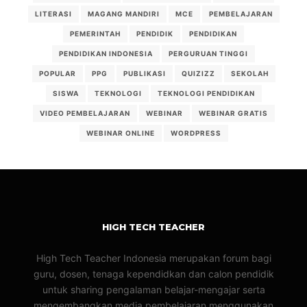
LITERASI
MAGANG MANDIRI
MCE
PEMBELAJARAN
PEMERINTAH
PENDIDIK
PENDIDIKAN
PENDIDIKAN INDONESIA
PERGURUAN TINGGI
POPULAR
PPG
PUBLIKASI
QUIZIZZ
SEKOLAH
SISWA
TEKNOLOGI
TEKNOLOGI PENDIDIKAN
VIDEO PEMBELAJARAN
WEBINAR
WEBINAR GRATIS
WEBINAR ONLINE
WORDPRESS
HIGH TECH TEACHER
High Tech Teacher Indonesia merupakan forum bagi
guru, dosen, tenaga kependidkan dan calon pendidik
untuk sharing pengalaman belajar-mengajar serta
mengembangkan media pembelajaran menggunakan