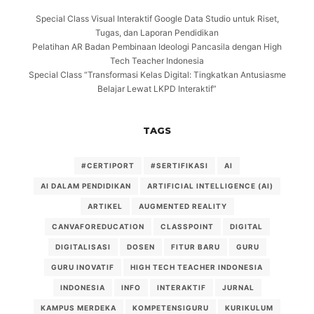
Special Class Visual Interaktif Google Data Studio untuk Riset,
Tugas, dan Laporan Pendidikan
Pelatihan AR Badan Pembinaan Ideologi Pancasila dengan High
Tech Teacher Indonesia
Special Class “Transformasi Kelas Digital: Tingkatkan Antusiasme
Belajar Lewat LKPD Interaktif”
TAGS
#CERTIPORT
#SERTIFIKASI
AI
AI DALAM PENDIDIKAN
ARTIFICIAL INTELLIGENCE (AI)
ARTIKEL
AUGMENTED REALITY
CANVAFOREDUCATION
CLASSPOINT
DIGITAL
DIGITALISASI
DOSEN
FITUR BARU
GURU
GURU INOVATIF
HIGH TECH TEACHER INDONESIA
INDONESIA
INFO
INTERAKTIF
JURNAL
KAMPUS MERDEKA
KOMPETENSIGURU
KURIKULUM