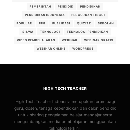
PEMERINTAH
PENDIDIK
PENDIDIKAN
PENDIDIKAN INDONESIA
PERGURUAN TINGGI
POPULAR
PPG
PUBLIKASI
QUIZIZZ
SEKOLAH
SISWA
TEKNOLOGI
TEKNOLOGI PENDIDIKAN
VIDEO PEMBELAJARAN
WEBINAR
WEBINAR GRATIS
WEBINAR ONLINE
WORDPRESS
HIGH TECH TEACHER
High Tech Teacher Indonesia merupakan forum bagi
guru, dosen, tenaga kependidkan dan calon pendidik
untuk sharing pengalaman belajar-mengajar serta
mengembangkan media pembelajaran menggunakan
teknologi terkini.