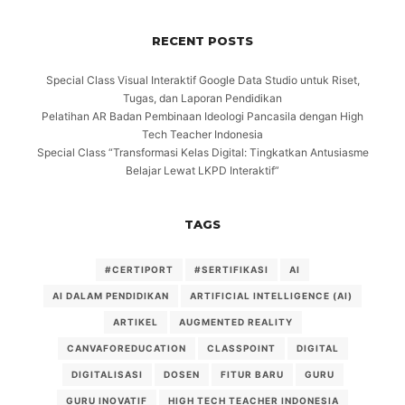
RECENT POSTS
Special Class Visual Interaktif Google Data Studio untuk Riset,
Tugas, dan Laporan Pendidikan
Pelatihan AR Badan Pembinaan Ideologi Pancasila dengan High
Tech Teacher Indonesia
Special Class “Transformasi Kelas Digital: Tingkatkan Antusiasme
Belajar Lewat LKPD Interaktif”
TAGS
#CERTIPORT
#SERTIFIKASI
AI
AI DALAM PENDIDIKAN
ARTIFICIAL INTELLIGENCE (AI)
ARTIKEL
AUGMENTED REALITY
CANVAFOREDUCATION
CLASSPOINT
DIGITAL
DIGITALISASI
DOSEN
FITUR BARU
GURU
GURU INOVATIF
HIGH TECH TEACHER INDONESIA