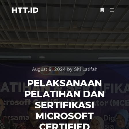
HTT.ID
Main m
More info
August 9, 2024
by
Siti Latifah
PELAKSANAAN
PELATIHAN DAN
SERTIFIKASI
MICROSOFT
CERTIFIED