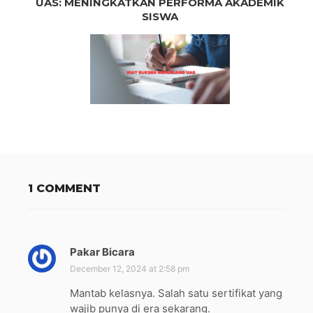
UAS: MENINGKATKAN PERFORMA AKADEMIK
SISWA
1 COMMENT
Pakar Bicara
s
a
December 12, 2024 at 2:58 pm
y
Mantab kelasnya. Salah satu sertifikat yang
s
wajib punya di era sekarang.