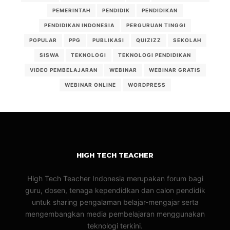
PEMERINTAH
PENDIDIK
PENDIDIKAN
PENDIDIKAN INDONESIA
PERGURUAN TINGGI
POPULAR
PPG
PUBLIKASI
QUIZIZZ
SEKOLAH
SISWA
TEKNOLOGI
TEKNOLOGI PENDIDIKAN
VIDEO PEMBELAJARAN
WEBINAR
WEBINAR GRATIS
WEBINAR ONLINE
WORDPRESS
HIGH TECH TEACHER
High Tech Teacher Indonesia merupakan forum bagi
guru, dosen, tenaga kependidkan dan calon pendidik
untuk sharing pengalaman belajar-mengajar serta
mengembangkan media pembelajaran menggunakan
teknologi terkini.