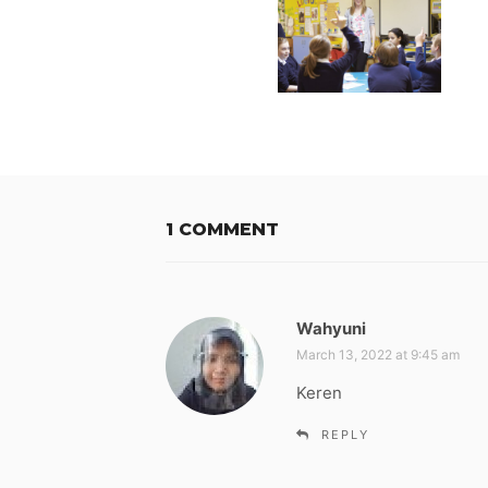
1 COMMENT
Wahyuni
s
a
March 13, 2022 at 9:45 am
y
Keren
s
:
REPLY