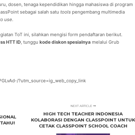
guru, dosen, tenaga kependidikan hingga mahasiswa di program
lassPoint sebagai salah satu
tools
pengembang multimedia
to use
.
giatan ToT ini, silahkan mengisi form pendaftaran berikut.
ass HTT ID
, tunggu
kode diskon spesialnya
melalui Grub
PGLvAd-/?utm_source=ig_web_copy_link
NEXT ARTICLE
HIGH TECH TEACHER INDONESIA
SIONAL
KOLABORASI DENGAN CLASSPOINT UNTU
 TAHU!
CETAK CLASSPOINT SCHOOL COACH