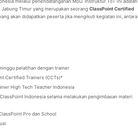
onesia melalui penendatanganan MoU. Instruktur ToT ini adalah
g Jabung Timur yang merupakan seorang
ClassPoint Certified
ang akan didapatkan peserta jika mengikuti kegiatan ini, antara
minggu pelatihan dengan trainer
nt Certified Trainers (CCTs)*
rainer High Tech Teacher Indonesia
 ClassPoint Indonesia selama melakukan pengimbasan materi
ClassPoint Pro dan School
usi