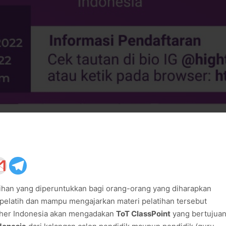
ihan yang diperuntukkan bagi orang-orang yang diharapkan
 pelatih dan mampu mengajarkan materi pelatihan tersebut
eacher Indonesia akan mengadakan
ToT ClassPoint
yang bertujua