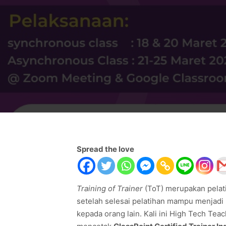
Spread the love
Training of Trainer
(ToT) merupakan pelat
setelah selesai pelatihan mampu menjadi
kepada orang lain. Kali ini High Tech T