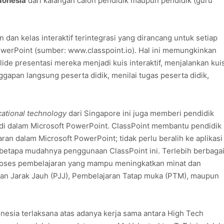
ndonesia
dari kalangan calon pendidik maupun pendidik (guru
 dan kelas interaktif terintegrasi yang dirancang untuk setiap
werPoint (sumber: www.classpoint.io). Hal ini memungkinkan
de presentasi mereka menjadi kuis interaktif, menjalankan kui
apan langsung peserta didik, menilai tugas peserta didik,
ational technology
dari Singapore ini juga memberi pendidik
tal di dalam Microsoft PowerPoint. ClassPoint membantu pendidik
n dalam Microsoft PowerPoint; tidak perlu beralih ke aplikasi
, betapa mudahnya penggunaan ClassPoint ini. Terlebih berbaga
roses pembelajaran yang mampu meningkatkan minat dan
jaran Jarak Jauh (PJJ), Pembelajaran Tatap muka (PTM), maupun
nesia terlaksana atas adanya kerja sama antara High Tech