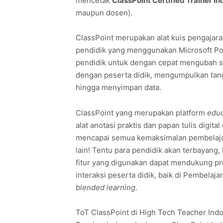
mencetak
ClassPoint Certified Trainer I
maupun dosen).
ClassPoint merupakan alat kuis pengajaran
pendidik yang menggunakan Microsoft Po
pendidik untuk dengan cepat mengubah sli
dengan peserta didik, mengumpulkan tangg
hingga menyimpan data.
ClassPoint yang merupakan platform
educ
alat anotasi praktis dan papan tulis digi
mencapai semua kemaksimalan pembelajara
lain! Tentu para pendidik akan terbayang
fitur yang digunakan dapat mendukung p
interaksi peserta didik, baik di Pembela
blended learning
.
ToT ClassPoint di High Tech Teacher Indo