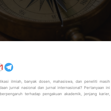
ikasi ilmiah, banyak dosen, mahasiswa, dan peneliti masih
an jurnal nasional dan jurnal internasional? Pertanyaan ini
t berpengaruh terhadap pengakuan akademik, jenjang karier,